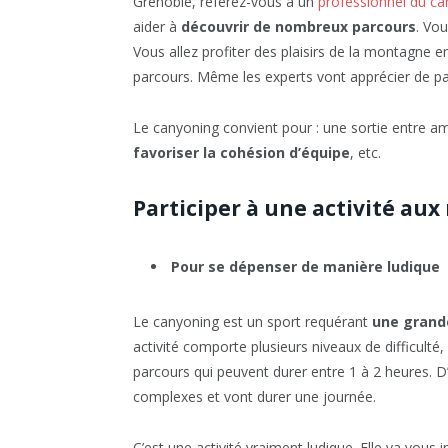
Grenoble, référez-vous à un
professionnel du c
aider à
découvrir de nombreux parcours
. Vou
Vous allez profiter des plaisirs de la montagne en
parcours. Même les experts vont apprécier de 
Le canyoning convient pour : une sortie entre am
favoriser la cohésion d’équipe
, etc.
Participer à une activité au
Pour se dépenser de manière ludique
Le canyoning est un sport requérant
une grand
activité comporte plusieurs niveaux de difficulté,
parcours qui peuvent durer entre 1 à 2 heures. 
complexes et vont durer une journée.
C’est une activité vraiment ludique. Elle va vous