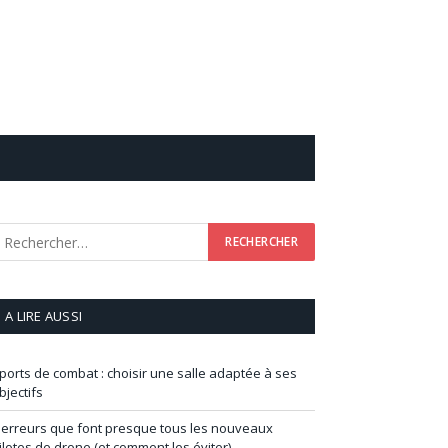
A LIRE AUSSI
ports de combat : choisir une salle adaptée à ses
bjectifs
 erreurs que font presque tous les nouveaux
ilotes de drone (et comment les éviter)