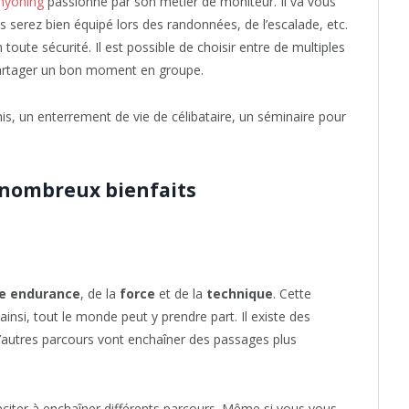
anyoning
passionné par son métier de moniteur. Il va vous
s serez bien équipé lors des randonnées, de l’escalade, etc.
 toute sécurité. Il est possible de choisir entre de multiples
partager un bon moment en groupe.
is, un enterrement de vie de célibataire, un séminaire pour
x nombreux bienfaits
e endurance
, de la
force
et de la
technique
. Cette
 ainsi, tout le monde peut y prendre part. Il existe des
D’autres parcours vont enchaîner des passages plus
 inciter à enchaîner différents parcours. Même si vous vous