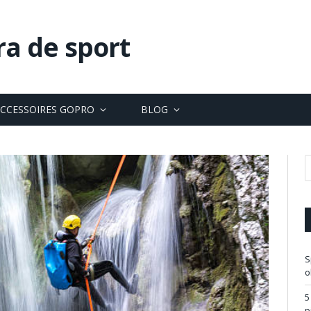
ra de sport
CCESSOIRES GOPRO
BLOG
S
o
5
p