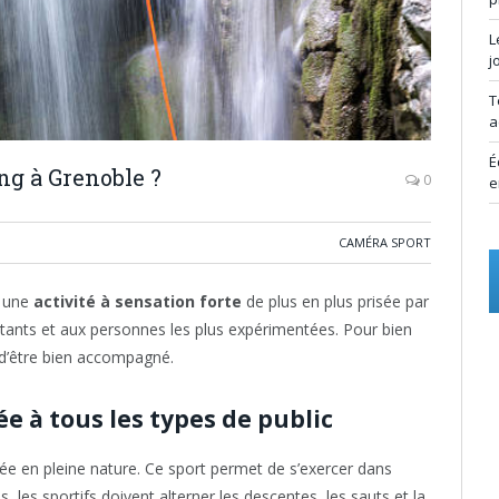
L
j
T
a
É
ng à Grenoble ?
0
e
CAMÉRA SPORT
t une
activité à sensation forte
de plus en plus prisée par
butants et aux personnes les plus expérimentées. Pour bien
lé d’être bien accompagné.
e à tous les types de public
sée en pleine nature. Ce sport permet de s’exercer dans
s, les sportifs doivent alterner les descentes, les sauts et la