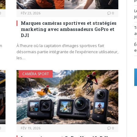
L
0
FÉV 23, 2026
0
j
Marques caméras sportives et stratégies
T
marketing avec ambassadeurs GoPro et
a
DJI
É
en
À l’heure où la captation d’images sportives fait
e
désormais partie intégrante de l’expérience utilisateur,
les…
CAMÉRA SPORT
0
FÉV 19, 2026
0