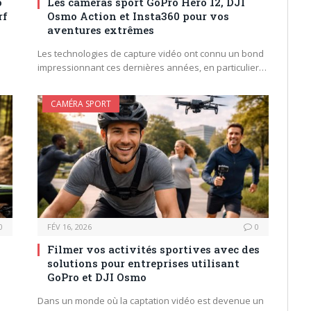
o
Les caméras sport GoPro Hero 12, DJI
rf
Osmo Action et Insta360 pour vos
aventures extrêmes
Les technologies de capture vidéo ont connu un bond
impressionnant ces dernières années, en particulier…
CAMÉRA SPORT
0
FÉV 16, 2026
0
Filmer vos activités sportives avec des
solutions pour entreprises utilisant
GoPro et DJI Osmo
Dans un monde où la captation vidéo est devenue un