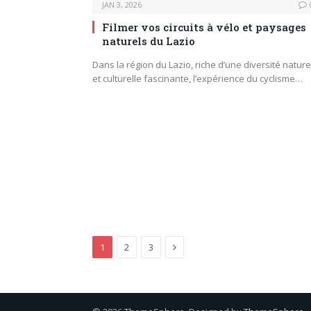
JAN 3, 2026
Filmer vos circuits à vélo et paysages
naturels du Lazio
Dans la région du Lazio, riche d’une diversité nature
et culturelle fascinante, l’expérience du cyclisme…
Next
1
2
3