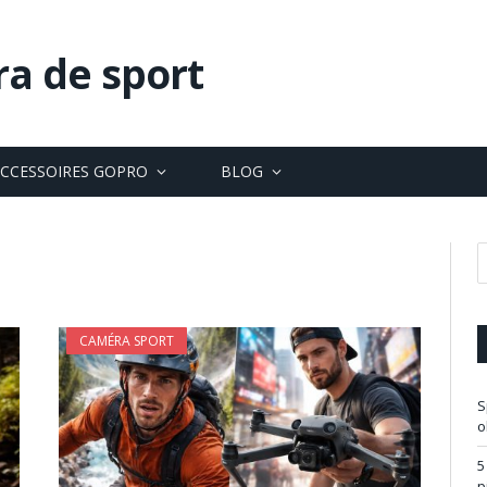
ra de sport
CCESSOIRES GOPRO
BLOG
CAMÉRA SPORT
S
o
5
p