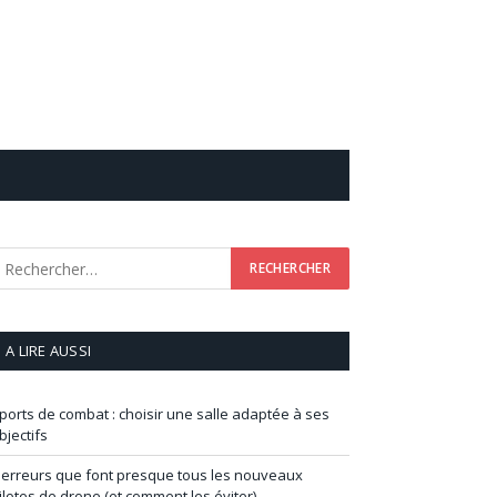
A LIRE AUSSI
ports de combat : choisir une salle adaptée à ses
bjectifs
 erreurs que font presque tous les nouveaux
ilotes de drone (et comment les éviter)