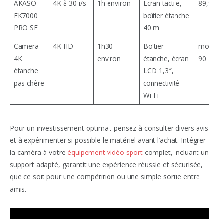
AKASO
4K à 30 i/s
1h environ
Écran tactile,
89,99 
EK7000
boîtier étanche
PRO SE
40 m
Caméra
4K HD
1h30
Boîtier
moins
4K
environ
étanche, écran
90 €
étanche
LCD 1,3″,
pas chère
connectivité
Wi-Fi
Pour un investissement optimal, pensez à consulter divers avis
et à expérimenter si possible le matériel avant l’achat. Intégrer
la caméra à votre
équipement vidéo sport
complet, incluant un
support adapté, garantit une expérience réussie et sécurisée,
que ce soit pour une compétition ou une simple sortie entre
amis.