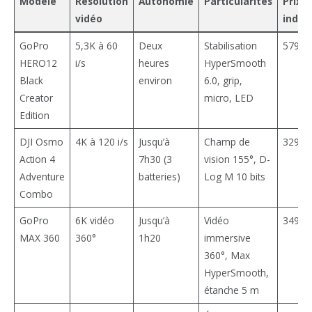
Modèle
Résolution
Autonomie
Particularités
Prix
vidéo
indica
GoPro
5,3K à 60
Deux
Stabilisation
579,99
HERO12
i/s
heures
HyperSmooth
Black
environ
6.0, grip,
Creator
micro, LED
Edition
DJI Osmo
4K à 120 i/s
Jusqu’à
Champ de
329 €
Action 4
7h30 (3
vision 155°, D-
Adventure
batteries)
Log M 10 bits
Combo
GoPro
6K vidéo
Jusqu’à
Vidéo
349,99
MAX 360
360°
1h20
immersive
360°, Max
HyperSmooth,
étanche 5 m