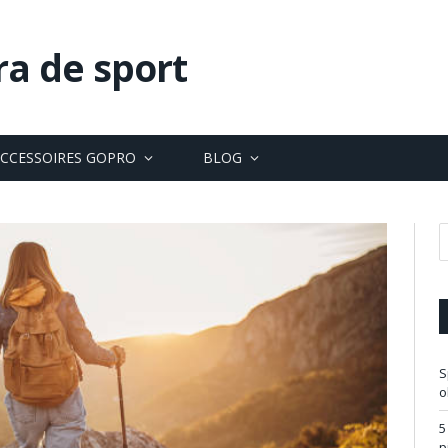
ra de sport
CCESSOIRES GOPRO
BLOG
S
o
5
p