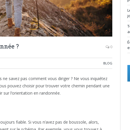
L
j
T
a
É
nnée ?
0
e
BLOG
s ne savez pas comment vous diriger ? Ne vous inquiétez
ous pouvez choisir pour trouver votre chemin pendant une
ir sur l’orientation en randonnée.
oujours fiable. Si vous n’avez pas de boussole, alors,
uvent sur le schéma. Par exemple, vous vous trouvez à