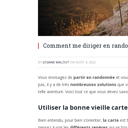
Comment me diriger en rando
BY
JOSIANE MALOUT
ON
AOÛT 4, 2022
Vous envisagez de
partir en randonnée
et vou
pas, il y a de très
nombreuses solutions
que v
telle aventure. Voici tout ce que vous devez savo
Utiliser la bonne vieille carte
Bien entendu, pour bien s’orienter,
la carte
est t
pensez à voir les
différents repères
qui se tro