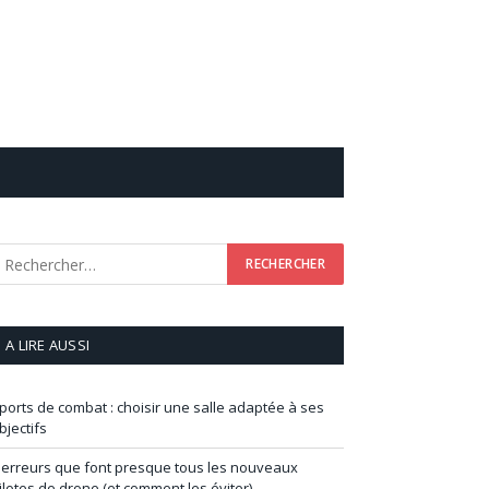
A LIRE AUSSI
ports de combat : choisir une salle adaptée à ses
bjectifs
 erreurs que font presque tous les nouveaux
ilotes de drone (et comment les éviter)