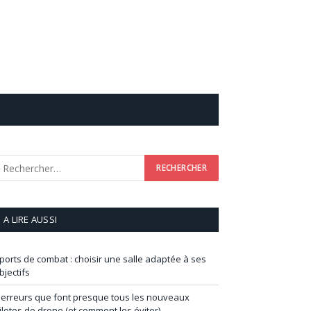
A LIRE AUSSI
ports de combat : choisir une salle adaptée à ses
bjectifs
 erreurs que font presque tous les nouveaux
ilotes de drone (et comment les éviter)