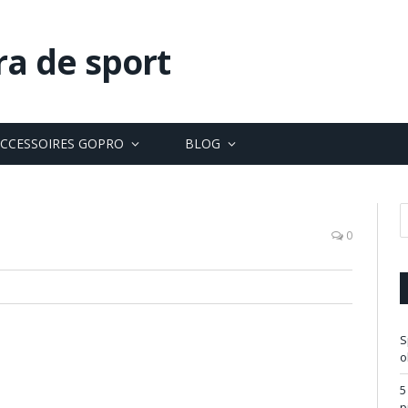
ra de sport
CCESSOIRES GOPRO
BLOG
0
S
o
5
p