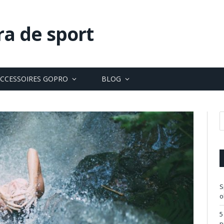
ra de sport
CCESSOIRES GOPRO
BLOG
S
o
5
p