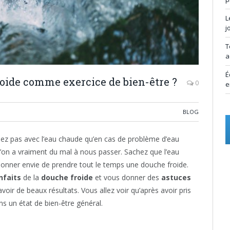
L
j
T
a
É
oide comme exercice de bien-être ?
0
e
BLOG
z pas avec l’eau chaude qu’en cas de problème d’eau
’on a vraiment du mal à nous passer. Sachez que l’eau
donner envie de prendre tout le temps une douche froide.
nfaits
de la
douche froide
et vous donner des
astuces
oir de beaux résultats. Vous allez voir qu’après avoir pris
ns un état de bien-être général.