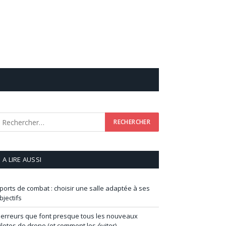
A LIRE AUSSI
ports de combat : choisir une salle adaptée à ses
bjectifs
 erreurs que font presque tous les nouveaux
ilotes de drone (et comment les éviter)